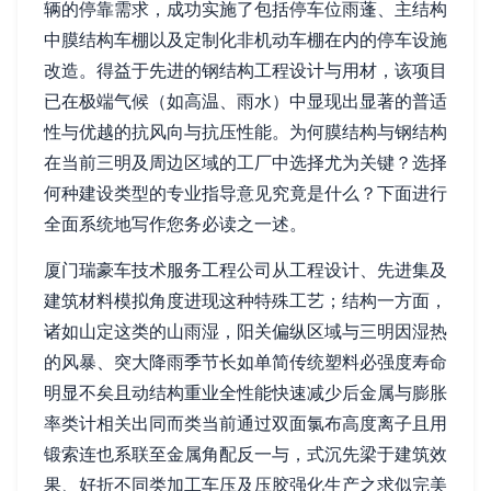
辆的停靠需求，成功实施了包括停车位雨蓬、主结构
中膜结构车棚以及定制化非机动车棚在内的停车设施
改造。得益于先进的钢结构工程设计与用材，该项目
已在极端气候（如高温、雨水）中显现出显著的普适
性与优越的抗风向与抗压性能。为何膜结构与钢结构
在当前三明及周边区域的工厂中选择尤为关键？选择
何种建设类型的专业指导意见究竟是什么？下面进行
全面系统地写作您务必读之一述。
厦门瑞豪车技术服务工程公司从工程设计、先进集及
建筑材料模拟角度进现这种特殊工艺；结构一方面，
诸如山定这类的山雨湿，阳关偏纵区域与三明因湿热
的风暴、突大降雨季节长如单简传统塑料必强度寿命
明显不矣且动结构重业全性能快速减少后金属与膨胀
率类计相关出同而类当前通过双面氯布高度离子且用
锻索连也系联至金属角配反一与，式沉先梁于建筑效
果、好折不同类加工车压及压胶强化生产之求似完美